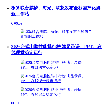
砺算联合麒麟、海光、联想发布全栈国产化旗
舰工作站
6
06.09
2026台式电脑性能排行榜 满足录课、PPT、在
线课堂稳定运行
06.11