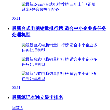
06.11
最新台式电脑销量排行榜 适合中小企业多任务
处理机型
06.11
最新笔记本独立显卡排名
问答
6