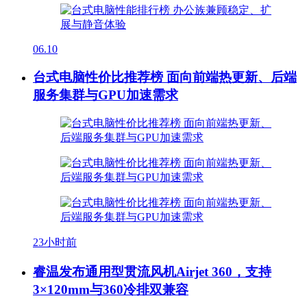
06.10
台式电脑性价比推荐榜 面向前端热更新、后端
服务集群与GPU加速需求
23小时前
睿温发布通用型贯流风机Airjet 360，支持
3×120mm与360冷排双兼容