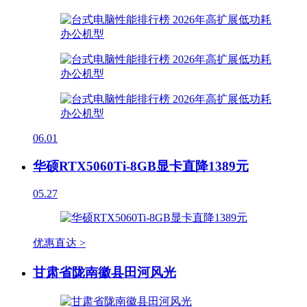
06.01
华硕RTX5060Ti-8GB显卡直降1389元
05.27
优惠直达 >
甘肃省陇南徽县田河风光