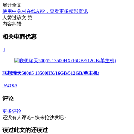
展开全文
使用中关村在线APP，查看更多精彩资讯
人赞过该文
赞
内容纠错
相关电商优惠

联想瑞天500(i5 13500HX/16GB/512GB/单主机)
￥
4199
评论
更多评论
还没有人评论~
快来
抢沙发
吧~
读过此文的还读过