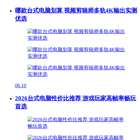
哪款台式电脑划算 视频剪辑师多轨4K输出实测
优选
06.10
2026台式电脑性价比推荐 游戏玩家高帧率畅玩
首选