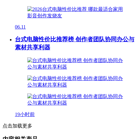
06.11
台式电脑性价比推荐榜 创作者团队协同办公与
素材共享利器
19小时前
点击加载更多