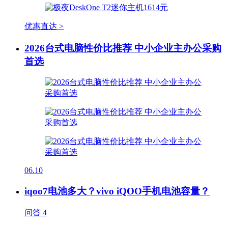
优惠直达 >
2026台式电脑性价比推荐 中小企业主办公采购
首选
06.10
iqoo7电池多大？vivo iQOO手机电池容量？
问答
4