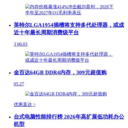
英特尔LGA1954插槽将支持多代处理器，或成
近十年最长周期消费级平台
3
06.03
金百达64GB DDR4内存，309元超值购
05.27
优惠直达 >
台式电脑性能排行榜 2026年高扩展低功耗办公
机型