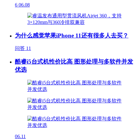
6
06.08
为什么感觉苹果iPhone 11还有很多人去买？
问答
11
酷睿i5台式机性价比高 图形处理与多软件并发
优选
06.11