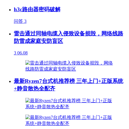
h3c路由器密码破解
问答
3
雷击通过同轴电缆入侵致设备损毁，网络线路
防雷成家庭安防盲区
3
06.08
最新Ryzen7台式机推荐榜 三年上门+正版系统
+静音散热全配齐