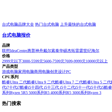
台式电脑品牌大全
热门台式电脑
上升最快的台式电脑
台式电脑报价
品牌
联想
IdeaCentre
惠普
神舟
戴尔
索泰
华硕
杰拓
雷霆世纪
海尔
价格
2999元以下
3000-5599元
5600-7599元
7699-9999元
10000元以上
产品类型
游戏电脑
家用电脑
商用电脑
创意设计PC
CPU系列
酷睿Ultra 二代
酷睿Ultra 9 二代
酷睿Ultra 7 二代
酷睿Ultra 5 二代
代i7
十代i7
酷睿i5
十四代 i5
十三代 i5
十二代i5
十一代i5
十代i5
酷睿
系列
Ryzen 5
R5 5000系列
R5 4000系列
R5 3000系列
Ryzen 3
热门搜索