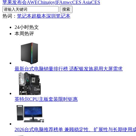
苹果发布会
AWE
Chinajoy
IFA
mwc
CES Asia
CES
热词：
笔记本
超极本
深圳笔记本
24小时热文
本周热评
最新台式电脑销量排行榜 适配银发族易用大屏需求
英特尔CPU主板套装限时钜惠
2026台式电脑推荐榜单 兼顾稳定性、扩展性与长期使用