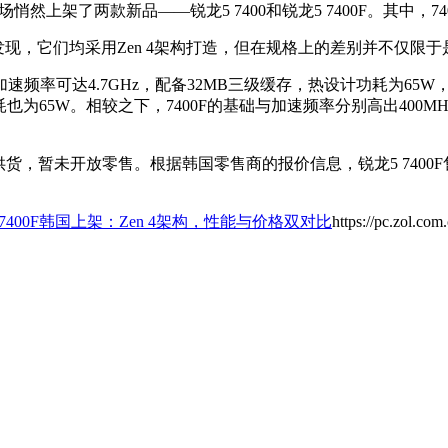
然上架了两款新品——锐龙5 7400和锐龙5 7400F。其中，
awa上发现，它们均采用Zen 4架构打造，但在规格上的差别并不仅
z，加速频率可达4.7GHz，配备32MB三级缓存，热设计功耗为65
计功耗也为65W。相较之下，7400F的基础与加速频率分别高出40
渠道供货，暂未开放零售。根据韩国零售商的报价信息，锐龙5 7400F售价
0/7400F韩国上架：Zen 4架构，性能与价格双对比
https://pc.zol.co