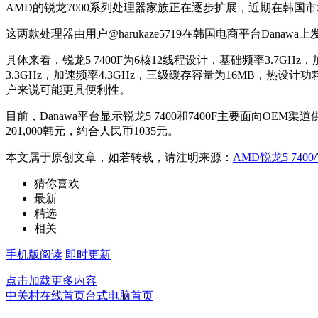
AMD的锐龙7000系列处理器家族正在逐步扩展，近期在韩国市场悄
这两款处理器由用户@harukaze5719在韩国电商平台Dan
具体来看，锐龙5 7400F为6核12线程设计，基础频率3.7GH
3.3GHz，加速频率4.3GHz，三级缓存容量为16MB，热设
户来说可能更具便利性。
目前，Danawa平台显示锐龙5 7400和7400F主要面向OEM
201,000韩元，约合人民币1035元。
本文属于原创文章，如若转载，请注明来源：
AMD锐龙5 740
猜你喜欢
最新
精选
相关
手机版阅读
即时更新
点击加载更多内容
中关村在线首页
台式电脑首页