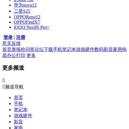
华为nova12
三星S25
OPPOReno12
OPPOFindX7
iQOO Neo9S Pro+
登录
|
注册
意见反馈
首页
查报价
问答
论坛
下载
手机
笔记本
游戏硬件
数码影音
家用电
器
办公打印
更多
更多频道


频道导航
首页
手机
笔记本
游戏硬件
影音
家电