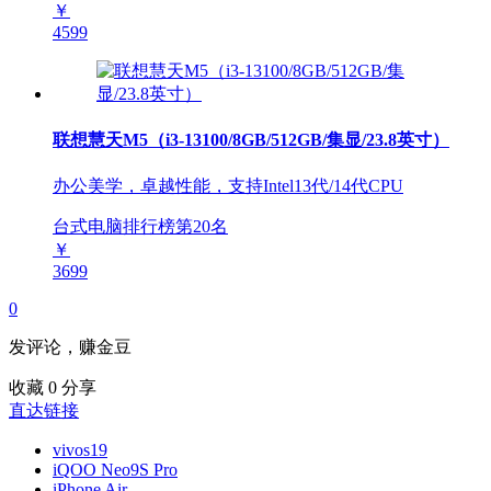
￥
4599
联想慧天M5（i3-13100/8GB/512GB/集显/23.8英寸）
办公美学，卓越性能，支持Intel13代/14代CPU
台式电脑排行榜第
20
名
￥
3699
0
发评论，赚金豆
收藏
0
分享
直达链接
vivos19
iQOO Neo9S Pro
iPhone Air