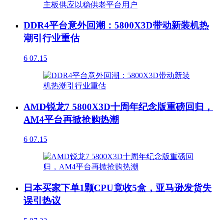
DDR4平台意外回潮：5800X3D带动新装机热
潮引行业重估
6
07.15
AMD锐龙7 5800X3D十周年纪念版重磅回归，
AM4平台再掀抢购热潮
6
07.15
日本买家下单1颗CPU竟收5盒，亚马逊发货失
误引热议