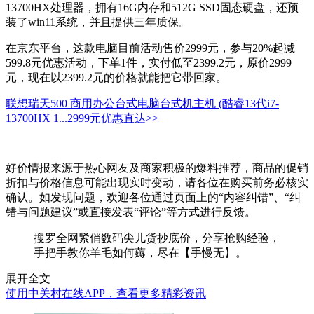
13700HX处理器，拥有16G内存和512G SSD固态硬盘，还预
装了win11系统，并且提供三年质保。
在京东平台，这款电脑目前活动售价2999元，参与20%起减
599.8元优惠活动，下单1件，实付低至2399.2元，原价2999
元，现在以2399.2元的价格就能把它带回家。
联想瑞天500 商用办公台式电脑台式机主机 (酷睿13代i7-
13700HX 1...
2999元
优惠直达>>
好价情报来源于热心网友及商家积极的爆料推荐，商品的促销
折扣与价格信息可能出现实时变动，请各位在购买前务必核实
确认。如发现问题，欢迎各位通过页面上的“内容纠错”、“纠
错与问题建议”或直接发表“评论”等方式进行反馈。
搜罗全网紧俏数码尖儿货抄底价，分享抢购经验，
手把手教你羊毛如何薅，尽在【手慢无】。
展开全文
使用中关村在线APP，查看更多精彩资讯