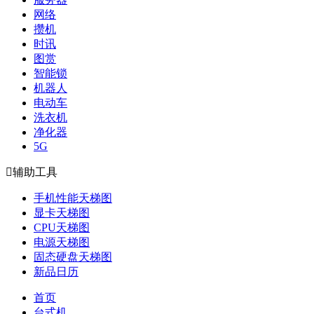
网络
攒机
时讯
图赏
智能锁
机器人
电动车
洗衣机
净化器
5G

辅助工具
手机性能天梯图
显卡天梯图
CPU天梯图
电源天梯图
固态硬盘天梯图
新品日历
首页
台式机