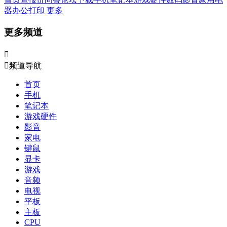
器
办公打印
更多
更多频道


频道导航
首页
手机
笔记本
游戏硬件
影音
家电
键鼠
显卡
游戏
音频
电视
平板
主板
CPU