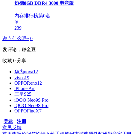
协德8GB DDR4 3000 电竞版
内存排行榜第
0
名
￥
239
说点什么吧~
0
发评论，赚金豆
收藏
0
分享
华为nova12
vivos19
OPPOReno12
iPhone Air
三星S25
iQOO Neo9S Pro+
iQOO Neo9S Pro
OPPOFindX7
登录
|
注册
意见反馈
首页
查报价
问答
论坛
下载
手机
笔记本
游戏硬件
数码影音
家用电