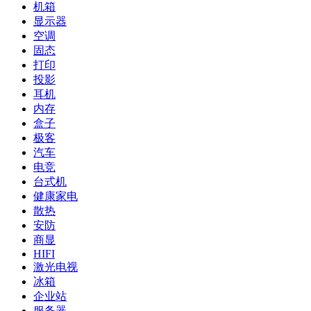
机箱
显示器
空调
固态
打印
投影
耳机
内存
盒子
极客
汽车
电竞
台式机
健康家电
散热
安防
商显
HIFI
激光电视
冰箱
企业站
服务器