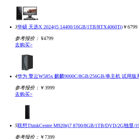
3
华硕 天选X 2024(i5 14400/16GB/1TB/RTX4060Ti)
￥6799
参考报价：
¥4799
去购买>
4
华为 擎云W585x 麒麟9000C/8GB/256GB/单主机 试用
参考报价：
￥3999
去购买>
5
联想ThinkCentre M920t(i7 8700/8GB/1TB/DVD/2G独显/1
参考报价：
￥7399