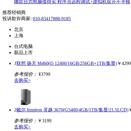
哪款台式电脑值得买 程序员远程调试+虚拟机双开不卡顿
推荐经销商
投诉欺诈商家:
010-83417888-9185
北京
上海
台式电脑
新品上市
1
联想 扬天 M460(i5 12400/16GB/256GB+1TB/集显)
￥4299
参考报价：
¥3799
去购买>
2
戴尔 Inspiron 灵越 3670(G5400/4GB/1TB/集显/21.5LCD)
参考报价：
￥3199
去购买>