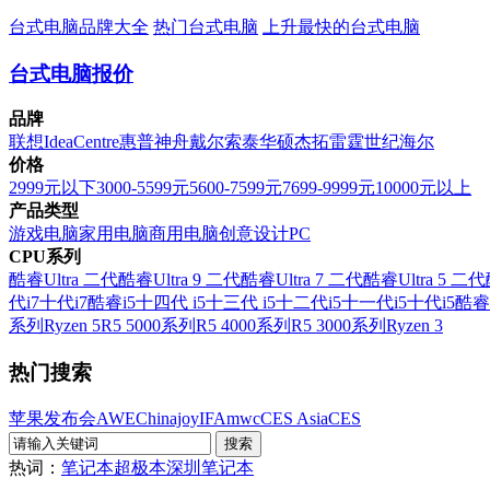
台式电脑品牌大全
热门台式电脑
上升最快的台式电脑
台式电脑报价
品牌
联想
IdeaCentre
惠普
神舟
戴尔
索泰
华硕
杰拓
雷霆世纪
海尔
价格
2999元以下
3000-5599元
5600-7599元
7699-9999元
10000元以上
产品类型
游戏电脑
家用电脑
商用电脑
创意设计PC
CPU系列
酷睿Ultra 二代
酷睿Ultra 9 二代
酷睿Ultra 7 二代
酷睿Ultra 5 二代
代i7
十代i7
酷睿i5
十四代 i5
十三代 i5
十二代i5
十一代i5
十代i5
酷睿
系列
Ryzen 5
R5 5000系列
R5 4000系列
R5 3000系列
Ryzen 3
热门搜索
苹果发布会
AWE
Chinajoy
IFA
mwc
CES Asia
CES
热词：
笔记本
超极本
深圳笔记本