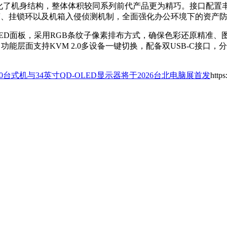
化了机身结构，整体体积较同系列前代产品更为精巧。接口配置丰富，
防盗锁槽、挂锁环以及机箱入侵侦测机制，全面强化办公环境下的资产
QD-OLED面板，采用RGB条纹子像素排布方式，确保色彩还原精准
。功能层面支持KVM 2.0多设备一键切换，配备双USB-C接口
 80台式机与34英寸QD-OLED显示器将于2026台北电脑展首发
https