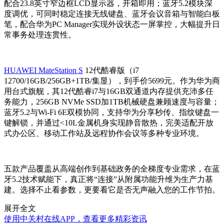
配合23.8英寸窄边框LCD显示器，开箱即用；蓝牙5.2模块深
度调优，可同时稳定连接无线键盘、蓝牙会议音箱与智能白板
笔，配合华为PC Manager实现外设状态一屏掌控，大幅提升日
常事务处理连贯性。
HUAWEI MateStation S
12代酷睿版（i7
12700/16GB/256GB+1TB/集显），到手价5699元。作为华为商
用台式旗舰，其12代酷睿i7与16GB双通道内存提供充沛多任
务能力，256GB NVMe SSD加1TB机械硬盘兼顾速度与容量；
蓝牙5.2与Wi-Fi 6E双模协同，支持华为分享秒传、指纹键盘一
键解锁，并通过<10L金属机身实现静音散热，完美适配开放
式办公区、移动工作站及远程协作会议等多种专业环境。
五款产品覆盖从高端创作到基础政务的全梯度专业需求，在蓝
牙5.2技术赋能下，真正将“连接”从附属功能升维为生产力基
建。选择不止看参数，更要看它是否无声融入您的工作节拍。
展开全文
使用中关村在线APP，查看更多精彩资讯