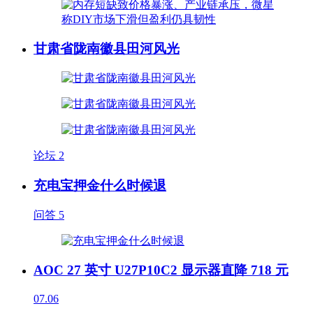
甘肃省陇南徽县田河风光
论坛
2
充电宝押金什么时候退
问答
5
AOC 27 英寸 U27P10C2 显示器直降 718 元
07.06