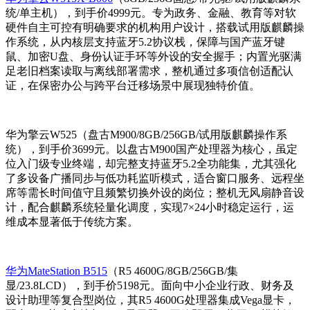
统/单主机），到手价4999元。专为政务、金融、教育等对软
硬件自主可控有明确要求的机构用户设计，搭载试用版麒麟操
作系统，从内核层支持蓝牙5.2协议栈，保障与国产蓝牙键
鼠、加密U盘、身份认证手环等外设的安全握手；内置光驱满
足老旧档案读取与离线部署需求，整机通过多项信创适配认
证，在保密办公与跨平台迁移场景中展现独特价值。
华为擎云W525（盘古M900/8GB/256GB/试用版麒麟操作系
统），到手价3699元。以盘古M900国产处理器为核心，虽定
位入门级专业终端，却完整支持蓝牙5.2全功能集，尤其强化
了多设备广播同步与低功耗监听模式，适合窗口服务、远程坐
席等需长时间值守且频繁切换外设的岗位；整机无风扇静音设
计，配合麒麟系统轻量化调度，实现7×24小时稳定运行，运
维成本显著低于传统方案。
华为MateStation B515
（R5 4600G/8GB/256GB/集
显/23.8LCD），到手价5198元。面向中小企业行政、财务及
设计助理等复合型岗位，其R5 4600G处理器集成Vega显卡，