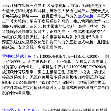
当设计师在凌晨三点导出4K渲染视频，当审计师同步连接三
台蓝牙打印机与会议耳机，当政务人员通过国产系统安全接入
多终端办公网络——一台真正懂专业节奏的
台式电脑
，早已不
止于算力堆砌，更在于底层通信的可靠、生态协同的丝滑与长
期服役的稳健。蓝牙5.2技术带来的低功耗、高抗干扰性、双
音频同步及精准定位能力，正成为专业工作者构建高效数字工
作流的关键隐性支柱。本次推荐聚焦具备原生蓝牙5.2模组、
深度系统优化及场景化硬件协同能力的五款台式电脑，兼顾性
能纵深、安全合规与多端互联体验。
雷神911黑武士Ⅳ
（i9 11900K/64GB/1TB+4TB/RTX3090），到
手价34999元。面向影视后期、工业仿真、AI模型训练等重度
计算需求的专业用户，该机型不仅以i9-11900K与RTX3090构
成顶级计算双引擎，更在主板层面集成蓝牙5.2模块，确保外
接高速采集卡、无线数位屏及多通道音频接口间零延迟响应；
64GB DDR4高频内存与5TB混合存储阵列，大幅压缩大型工
程文件加载与实时预览等待时间，是追求极致效率与扩展自由
度的创作者首选。
华为擎云W515X-B006
（8GB/256G固态/带光驱/试用版麒麟系