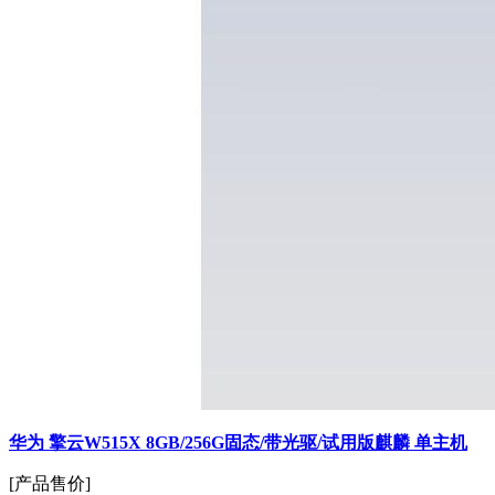
华为 擎云W515X 8GB/256G固态/带光驱/试用版麒麟 单主机
[产品售价]