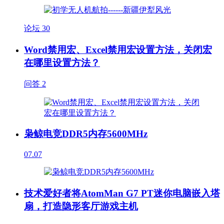
论坛
30
Word禁用宏、Excel禁用宏设置方法，关闭宏
在哪里设置方法？
问答
2
枭鲸电竞DDR5内存5600MHz
07.07
技术爱好者将AtomMan G7 PT迷你电脑嵌入塔
扇，打造隐形客厅游戏主机