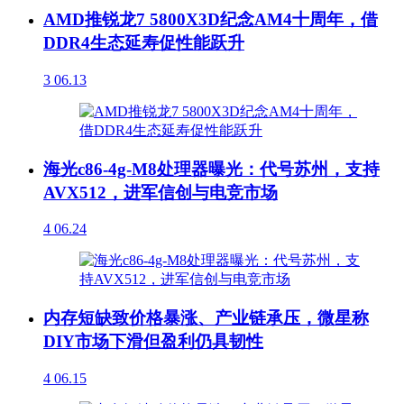
AMD推锐龙7 5800X3D纪念AM4十周年，借
DDR4生态延寿促性能跃升
3
06.13
海光c86-4g-M8处理器曝光：代号苏州，支持
AVX512，进军信创与电竞市场
4
06.24
内存短缺致价格暴涨、产业链承压，微星称
DIY市场下滑但盈利仍具韧性
4
06.15