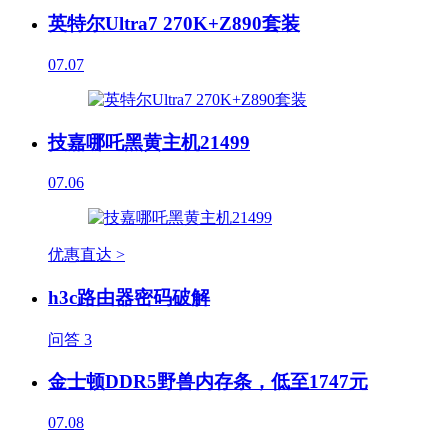
英特尔Ultra7 270K+Z890套装
07.07
技嘉哪吒黑黄主机21499
07.06
优惠直达 >
h3c路由器密码破解
问答
3
金士顿DDR5野兽内存条，低至1747元
07.08