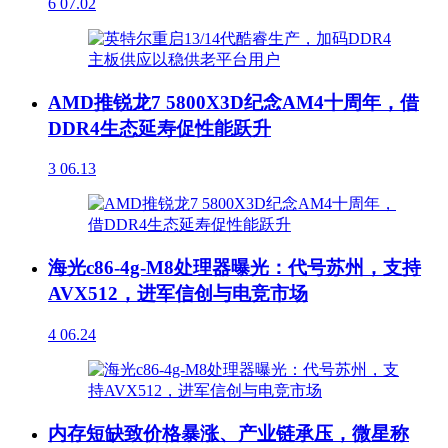
6
07.02
AMD推锐龙7 5800X3D纪念AM4十周年，借
DDR4生态延寿促性能跃升
3
06.13
海光c86-4g-M8处理器曝光：代号苏州，支持
AVX512，进军信创与电竞市场
4
06.24
内存短缺致价格暴涨、产业链承压，微星称