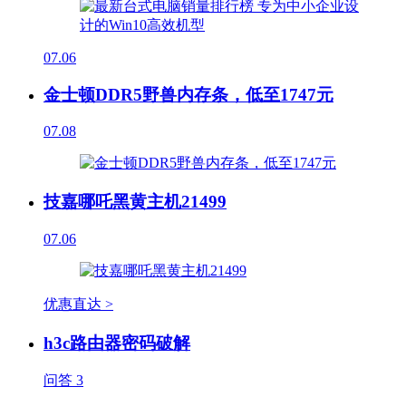
07.06
金士顿DDR5野兽内存条，低至1747元
07.08
技嘉哪吒黑黄主机21499
07.06
优惠直达 >
h3c路由器密码破解
问答
3