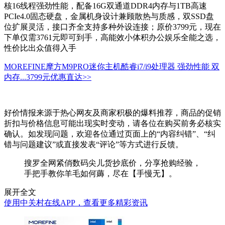
核16线程强劲性能，配备16G双通道DDR4内存与1TB高速
PCIe4.0固态硬盘，金属机身设计兼顾散热与质感，双SSD盘
位扩展灵活，接口齐全支持多种外设连接；原价3799元，现在
下单仅需3761元即可到手，高能效小体积办公娱乐全能之选，
性价比出众值得入手
MOREFINE摩方M9PRO迷你主机酷睿i7/i9处理器 强劲性能 双
内存...
3799元
优惠直达>>
好价情报来源于热心网友及商家积极的爆料推荐，商品的促销
折扣与价格信息可能出现实时变动，请各位在购买前务必核实
确认。如发现问题，欢迎各位通过页面上的“内容纠错”、“纠
错与问题建议”或直接发表“评论”等方式进行反馈。
搜罗全网紧俏数码尖儿货抄底价，分享抢购经验，
手把手教你羊毛如何薅，尽在【手慢无】。
展开全文
使用中关村在线APP，查看更多精彩资讯