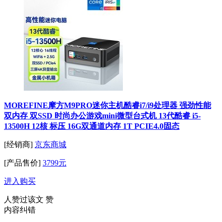
MOREFINE摩方M9PRO迷你主机酷睿i7/i9处理器 强劲性能
双内存 双SSD 时尚办公游戏mini微型台式机 13代酷睿 i5-
13500H 12核 标压 16G双通道内存 1T PCIE4.0固态
[经销商]
京东商城
[产品售价]
3799元
进入购买
人赞过该文
赞
内容纠错