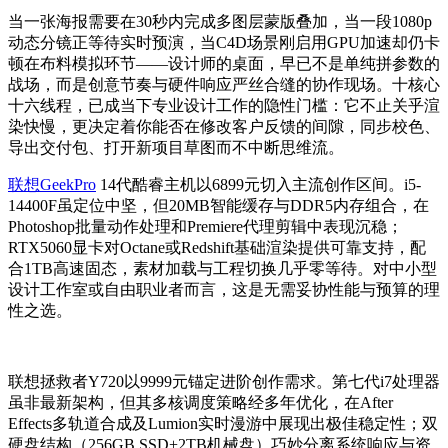
当一张海报需要在30秒内完成多图层蒙版叠加，当一段1080p
动态分镜正等待实时预演，当C4D场景刚启用GPU加速却仍卡
顿在布料模拟环节——设计师的桌面，早已不是单纯拼参数的
战场，而是创意节奏与硬件响应严丝合缝的协作现场。十核心
十六线程，已成当下专业设计工作的隐性门槛：它不止关乎渲
染快慢，更决定着你能否在修改客户反馈的间隙，同步校色、
导出交付包、打开新项目草图而不中断思维流。
联想GeekPro
14代酷睿主机以6899元切入主流创作区间。i5-
14400F虽定位中坚，但20MB智能缓存与DDR5内存组合，在
Photoshop批量动作处理和Premiere代理剪辑中表现沉稳；
RTX5060显卡对Octane或Redshift基础渲染提供可靠支持，配
合1TB高速固态，素材加载与工程切换几乎零等待。对中小型
设计工作室或自由职业者而言，这是无需妥协性能与预算的理
性之选。
联想拯救者Y720以9999元锚定进阶创作需求。第七代i7处理器
虽非最新架构，但其多核调度策略经多年优化，在After
Effects多轨道合成及Lumion实时漫游中展现出极佳稳定性；双
硬盘结构（256GB SSD+2TB机械盘）巧妙分离系统响应与资