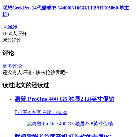
联想GeekPro 14代酷睿(i5 14400F/16GB/1TB/RTX5060 单主
机)
￥
9899
1660人评分
96%好评
评论
更多评论
还没有人评论~
快来
抢沙发
吧~
读过此文的还读过
惠普 ProOne 400 G5 独显23.8英寸促销

打开APP客户端
1
06.30
联想异能者首度亮相 打造你的专属PC