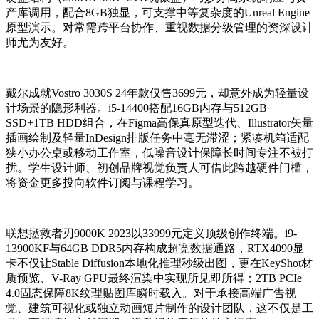
产库调用，配合8GB独显，可支撑中等复杂度的Unreal Engine
原型演示。对常需跨平台协作、重视数据分级管理的资深设计
师尤为友好。
戴尔成就Vostro 3030S 24年款仅售3699元，却意外成为轻量设
计场景的隐形利器。i5-14400搭配16GB内存与512GB
SSD+1TB HDD组合，在Figma高保真原型迭代、Illustrator矢量
插画绘制及轻量InDesign排版任务中毫无滞涩；紧凑机箱适配
狭小办公桌或移动工作室，低噪音设计保障长时间专注不被打
扰。学生设计师、初创品牌视觉负责人可借此跨越硬件门槛，
将资金更多投向软件订阅与课程学习。
联想拯救者刃9000K 2023以33999元定义顶级创作终端。i9-
13900KF与64GB DDR5内存构成超宽数据通路，RTX4090显
卡不仅让Stable Diffusion本地化推理秒级出图，更在KeyShot材
质预览、V-Ray GPU最终渲染中实现所见即所得；2TB PCIe
4.0固态保障8K纹理贴图库瞬时载入。对于承接高端广告视
觉、建筑可视化或独立动画短片制作的设计团队，这不仅是工