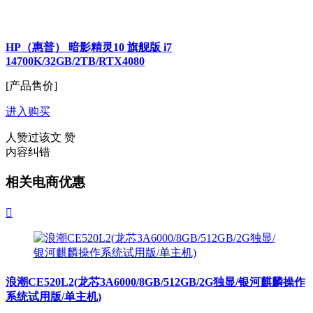
HP（惠普） 暗影精灵10 旗舰版 i7
14700K/32GB/2TB/RTX4080
[产品售价]
进入购买
人赞过该文
赞
内容纠错
相关电商优惠

浪潮CE520L2(龙芯3A6000/8GB/512GB/2G独显/银河麒麟操作
系统试用版/单主机)