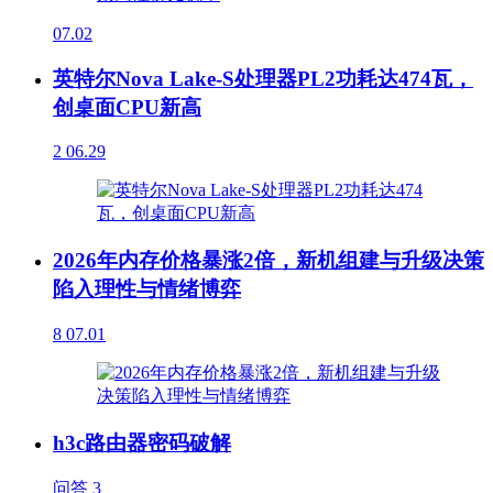
07.02
英特尔Nova Lake-S处理器PL2功耗达474瓦，
创桌面CPU新高
2
06.29
2026年内存价格暴涨2倍，新机组建与升级决策
陷入理性与情绪博弈
8
07.01
h3c路由器密码破解
问答
3