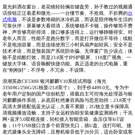
晨光斜洒在窗台，老花镜轻轻搁在键盘旁，孙子教过的视频通
话按钮正泛着柔和微光——一台懂节奏、不抢戏、不折腾的
台
式电脑
，不该是参数堆砌的冰冷机器，而该是陪伴晚年生活的
可靠伙伴：屏幕够大看得清，系统够稳不卡顿，操作够简不费
神，声音够亮听得清，接口够多连得上，运行够静睡得安。对
老年人而言，性能不是跑分数字，而是打开微信不等待；续航
不是电池容量，而是连续使用三小时风扇声如轻风；安全不是
技术术语，而是预装国产系统防诈骗、无弹窗广告少误点；体
验不是炫酷灯效，而是23.8英寸IPS护眼屏、110度广视角、一
键放大字体、语音唤醒快捷功能。真正适老的台式电脑，重
在“刚刚好”：不浮夸，不冗余，不设障。
浪潮英政CE530H 银河麒麟V10系统试用版（海光
3350/8G/256G/2G独显/23.8英寸），到手价4499.0元。专为中
老年用户定制的国产信创机型，搭载自主可控海光处理器与银
河麒麟操作系统，从底层杜绝兼容风险与恶意劫持；23.8英寸
高清大屏搭配低蓝光认证，久看不累眼；2G独立显卡保障高
清视频播放流畅，支持子女远程协助安装健康监测插件；千兆
网+蓝牙5.0双模连接，轻松接入智能音箱、血压仪等IoT设
备；11个USB接口含多个前置快充口，插U盘、连打印机、接
老式摄像头全无障碍，且整机噪音低于26分贝，适合卧室或客