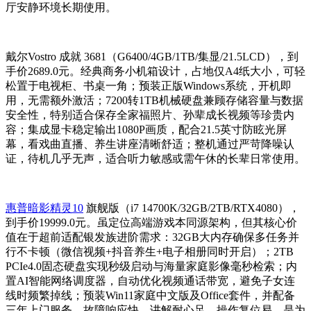
厅安静环境长期使用。
戴尔Vostro 成就 3681（G6400/4GB/1TB/集显/21.5LCD），到
手价2689.0元。经典商务小机箱设计，占地仅A4纸大小，可轻
松置于电视柜、书桌一角；预装正版Windows系统，开机即
用，无需额外激活；7200转1TB机械硬盘兼顾存储容量与数据
安全性，特别适合保存全家福照片、孙辈成长视频等珍贵内
容；集成显卡稳定输出1080P画质，配合21.5英寸防眩光屏
幕，看戏曲直播、养生讲座清晰舒适；整机通过严苛降噪认
证，待机几乎无声，适合听力敏感或需午休的长辈日常使用。
惠普暗影精灵10
旗舰版（i7 14700K/32GB/2TB/RTX4080），
到手价19999.0元。虽定位高端游戏本同源架构，但其核心价
值在于超前适配银发族进阶需求：32GB大内存确保多任务并
行不卡顿（微信视频+抖音养生+电子相册同时开启）；2TB
PCIe4.0固态硬盘实现秒级启动与海量家庭影像毫秒检索；内
置AI智能网络调度器，自动优化视频通话带宽，避免子女连
线时频繁掉线；预装Win11家庭中文版及Office套件，并配备
三年上门服务，故障响应快、讲解耐心足、操作复位易，是为