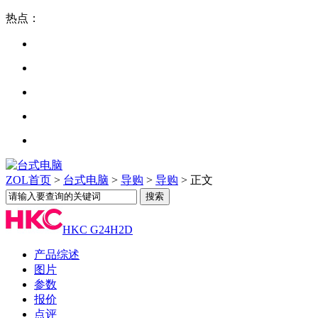
热点：
ZOL首页
>
台式电脑
>
导购
>
导购
> 正文
HKC G24H2D
产品综述
图片
参数
报价
点评