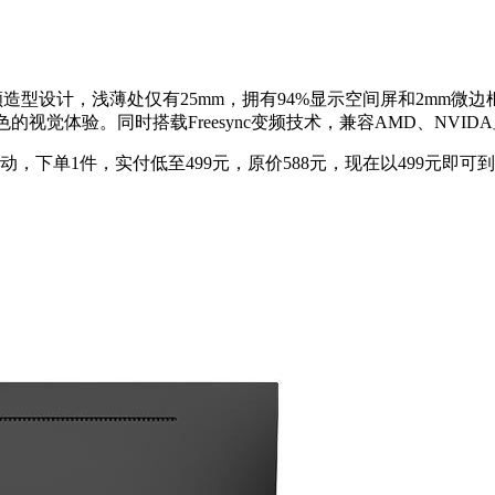
造型设计，浅薄处仅有25mm，拥有94%显示空间屏和2mm微边框
来出色的视觉体验。同时搭载Freesync变频技术，兼容AMD、NV
动，下单1件，实付低至499元，原价588元，现在以499元即