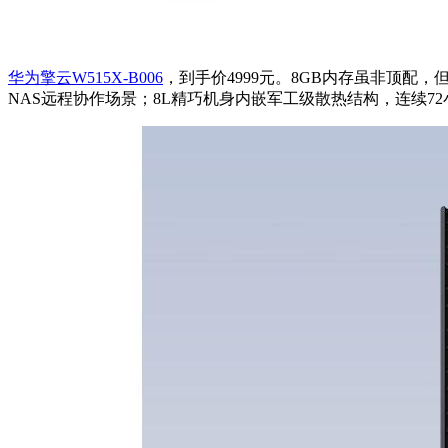
华为擎云W515X-B006
，到手价4999元。8GB内存虽非顶配，
NAS远程协作场景；8L精巧机身内嵌军工级散热结构，连续