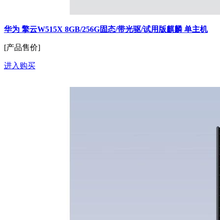
华为 擎云W515X 8GB/256G固态/带光驱/试用版麒麟 单主机
[产品售价]
进入购买