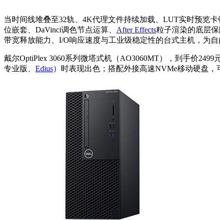
当时间线堆叠至32轨、4K代理文件持续加载、LUT实时预览卡
位嵌套、DaVinci调色节点运算、
After Effects
粒子渲染的底层保
带宽释放能力、I/O响应速度与工业级稳定性的台式主机，为
戴尔OptiPlex 3060系列微塔式机（AO3060MT），到
专业版、
Edius
）时表现出色；搭配外接高速NVMe移动硬盘，