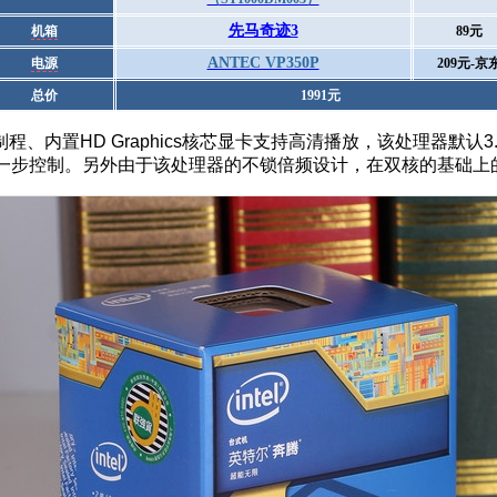
先马奇迹3
机箱
89元
ANTEC VP350P
电源
209元-京
总价
1991
元
程、内置HD Graphics核芯显卡支持高清播放，该处理器默认
进一步控制。另外由于该处理器的不锁倍频设计，在双核的基础上