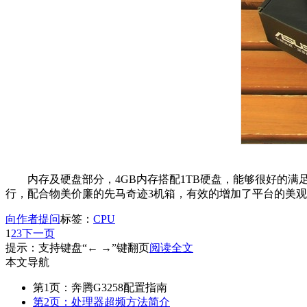
内存及硬盘部分，4GB内存搭配1TB硬盘，能够很好的满足
行，配合物美价廉的先马奇迹3机箱，有效的增加了平台的美
向作者提问
标签：
CPU
1
2
3
下一页
提示：支持键盘“← →”键翻页
阅读全文
本文导航
第1页：奔腾G3258配置指南
第2页：处理器超频方法简介