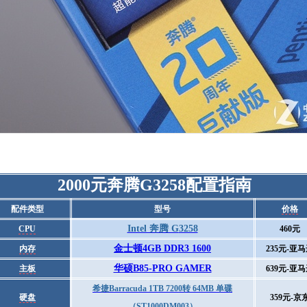
2000元
奔腾G3258
配置指南
配件类型
型号
价格
Intel 奔腾 G
3258
CPU
460元
金士顿4GB DDR3 1600
内存
235元-亚
华硕B85-PRO GAMER
主板
639元-亚
希捷Barracuda 1TB 7200转 64MB 单碟
硬盘
359元-京
（ST1000DM003）