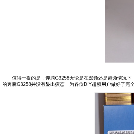
值得一提的是，
奔腾G3258
无论是在默频还是超频情况下
的
奔腾G3258
并没有显出疲态，为各位DIY超频用户做好了完