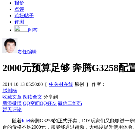
报价
点评
论坛帖子
评测
问答
责任编辑
2000元预算足够 奔腾G3258配
2014-10-13 05:50:00
[
中关村在线
原创 ]
作者：
赵剑楠
收藏文章
阅读全文
分享到
新浪微博
QQ空间
QQ好友
微信二维码
暂无评论
随着
Intel
奔腾G3258
的正式开卖，DIY玩家们又能够进一
台的价格不足2000元，却能够通过超频，大幅度提升使用体验