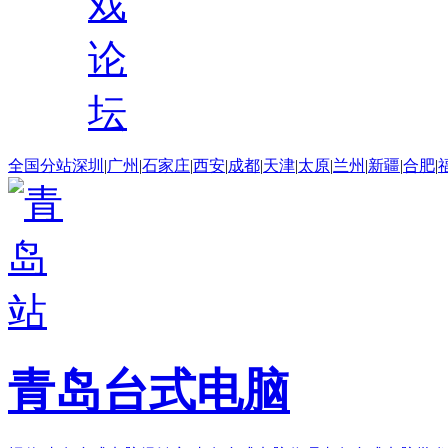
戏
论
坛
全国分站
深圳
|
广州
|
石家庄
|
西安
|
成都
|
天津
|
太原
|
兰州
|
新疆
|
合肥
|
青岛台式电脑