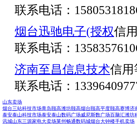
联系电话：
1580531818
烟台迅驰电子(授权
信
联系电话：
1358357610
济南至昌信息技术
信用
联系电话：
1339640977
山东卖场
烟台三站科技市场
青岛颐高
潍坊颐高
烟台颐高
平度颐高
赛博济
泰安泰山科技市场
泰安泰山数码广场
威尼斯数广场
百脑汇
潍坊
讯城
山东三源家电大卖场
莱州畅通数码城
烟台大钟楼手机卖场