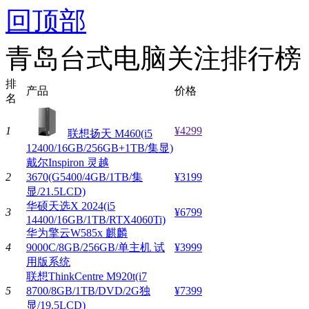
回顶部
青岛台式电脑关注排行榜
排
产品
价格
名
1
¥4299
联想扬天 M460(i5
12400/16GB/256GB+1TB/集显)
戴尔Inspiron 灵越
2
3670(G5400/4GB/1TB/集
¥3199
显/21.5LCD)
华硕天选X 2024(i5
3
¥6799
14400/16GB/1TB/RTX4060Ti)
华为擎云W585x 麒麟
4
9000C/8GB/256GB/单主机 试
¥3999
用版系统
联想ThinkCentre M920t(i7
5
8700/8GB/1TB/DVD/2G独
¥7399
显/19.5LCD)