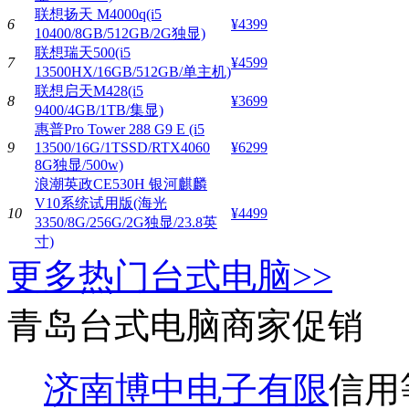
联想扬天 M4000q(i5
6
¥4399
10400/8GB/512GB/2G独显)
联想瑞天500(i5
7
¥4599
13500HX/16GB/512GB/单主机)
联想启天M428(i5
8
¥3699
9400/4GB/1TB/集显)
惠普Pro Tower 288 G9 E (i5
9
13500/16G/1TSSD/RTX4060
¥6299
8G独显/500w)
浪潮英政CE530H 银河麒麟
V10系统试用版(海光
10
¥4499
3350/8G/256G/2G独显/23.8英
寸)
更多热门台式电脑>>
青岛台式电脑商家促销
济南博中电子有限
信用