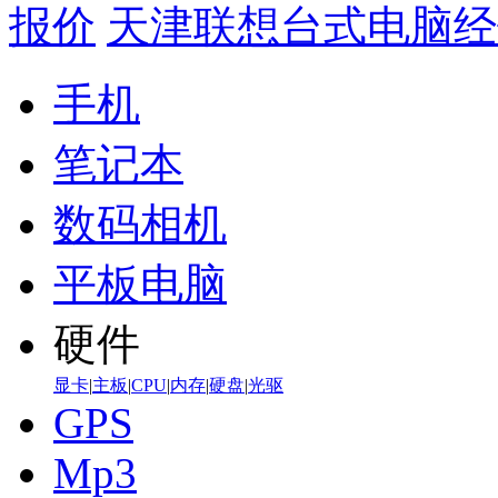
报价
天津联想台式电脑经
手机
笔记本
数码相机
平板电脑
硬件
显卡
|
主板
|
CPU
|
内存
|
硬盘
|
光驱
GPS
Mp3