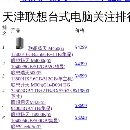
天津联想台式电脑关注排
排
产品
价格
名
1
¥4299
联想扬天 M460(i5
12400/16GB/256GB+1TB/集显)
联想扬天 M4000q(i5
2
¥4399
10400/8GB/512GB/2G独显)
联想瑞天500(i5
3
¥4599
13500HX/16GB/512GB/单主机)
联想开天 M90h(G1t-D004 HG
4
3250/8GB/1TB+2TB/RX550/23.8
¥19800
英寸)
联想启天M428(i5
5
¥3699
9400/4GB/1TB/集显)
联想扬天 T4900K(i5
6
¥3249
10400/4GB/500GB/集显)
联想GeekPro(i7