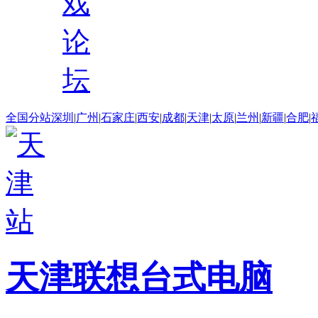
戏
论
坛
全国分站
深圳
|
广州
|
石家庄
|
西安
|
成都
|
天津
|
太原
|
兰州
|
新疆
|
合肥
|
天津联想台式电脑