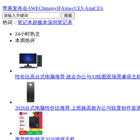
苹果发布会
AWE
Chinajoy
IFA
mwc
CES Asia
CES
热词：
笔记本
超极本
深圳笔记本
24小时热文
本周热评
性价比高台式电脑推荐 政企办公与AI绘图双场景兼容主
2026台式电脑性价比推荐 上班族高效办公与轻度创作首
惠普暗影精灵2026游戏主机