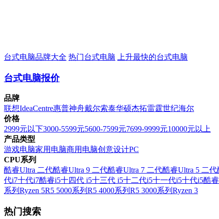
台式电脑品牌大全
热门台式电脑
上升最快的台式电脑
台式电脑报价
品牌
联想
IdeaCentre
惠普
神舟
戴尔
索泰
华硕
杰拓
雷霆世纪
海尔
价格
2999元以下
3000-5599元
5600-7599元
7699-9999元
10000元以上
产品类型
游戏电脑
家用电脑
商用电脑
创意设计PC
CPU系列
酷睿Ultra 二代
酷睿Ultra 9 二代
酷睿Ultra 7 二代
酷睿Ultra 5 二代
代i7
十代i7
酷睿i5
十四代 i5
十三代 i5
十二代i5
十一代i5
十代i5
酷睿
系列
Ryzen 5
R5 5000系列
R5 4000系列
R5 3000系列
Ryzen 3
热门搜索