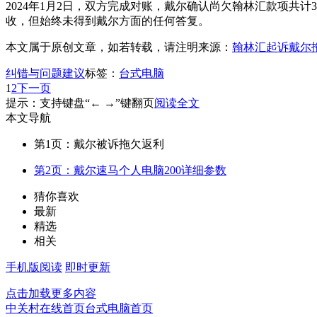
2024年1月2日，双方完成对账，戴尔确认尚欠翰林汇款项共计3
收，但始终未得到戴尔方面的任何答复。
本文属于原创文章，如若转载，请注明来源：
翰林汇起诉戴尔拖
纠错与问题建议
标签：
台式电脑
1
2
下一页
提示：支持键盘“← →”键翻页
阅读全文
本文导航
第1页：戴尔被诉拖欠返利
第2页：戴尔速马个人电脑200详细参数
猜你喜欢
最新
精选
相关
手机版阅读
即时更新
点击加载更多内容
中关村在线首页
台式电脑首页