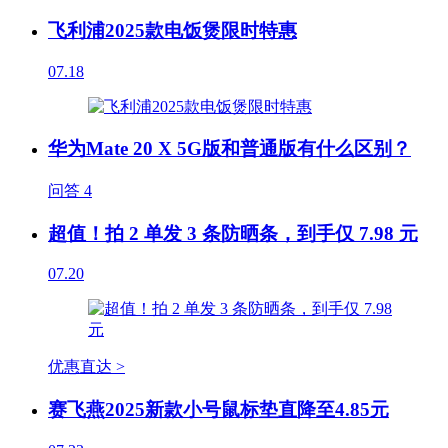
飞利浦2025款电饭煲限时特惠
07.18
华为Mate 20 X 5G版和普通版有什么区别？
问答
4
超值！拍 2 单发 3 条防晒条，到手仅 7.98 元
07.20
优惠直达 >
赛飞燕2025新款小号鼠标垫直降至4.85元