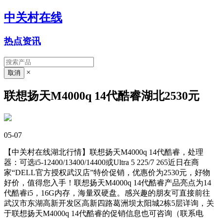
中关村在线
热点资讯
×
联想扬天M4000q 14代酷睿湖北2530元
05-07
【中关村在线湖北行情】联想扬天M4000q 14代酷睿，
处理
器
：可选
i5-12400/13400/14400
或
Ultra 5 225/7 265
近日在商
家“DELL官方授权武汉店”特价促销，优惠价为2530元，好物
好价，值得您入手！联想扬天M4000q 14代酷睿产品亮点为14
代酷睿i5，16G内存，海量双硬盘。感兴趣的朋友可直接前往
武汉市东湖高新开发区高新四路葛洲坝太阳城2栋5层详询，关
于联想扬天M4000q 14代酷睿的促销信息也可咨询（联系电