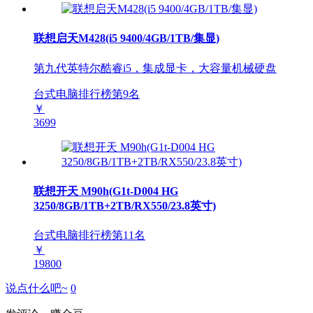
联想启天M428(i5 9400/4GB/1TB/集显)
第九代英特尔酷睿i5，集成显卡，大容量机械硬盘
台式电脑排行榜第
9
名
￥
3699
联想开天 M90h(G1t-D004 HG
3250/8GB/1TB+2TB/RX550/23.8英寸)
台式电脑排行榜第
11
名
￥
19800
说点什么吧~
0