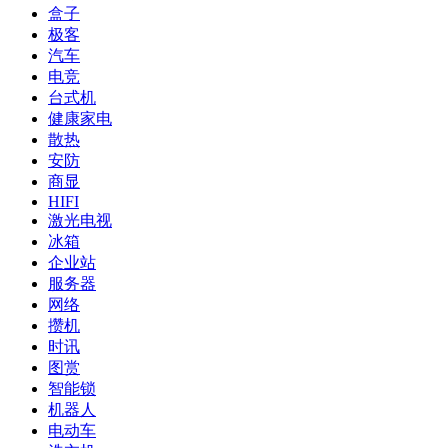
盒子
极客
汽车
电竞
台式机
健康家电
散热
安防
商显
HIFI
激光电视
冰箱
企业站
服务器
网络
攒机
时讯
图赏
智能锁
机器人
电动车