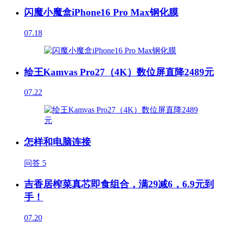
闪魔小魔盒iPhone16 Pro Max钢化膜
07.18
绘王Kamvas Pro27（4K）数位屏直降2489元
07.22
怎样和电脑连接
问答
5
吉香居榨菜真芯即食组合，满29减6，6.9元到
手！
07.20