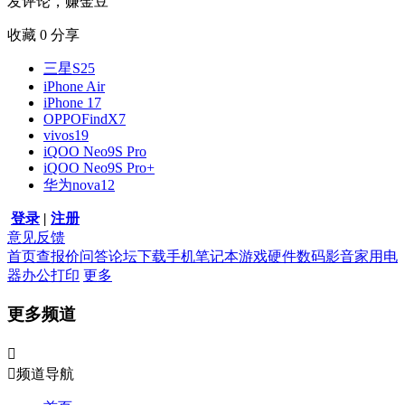
发评论，赚金豆
收藏
0
分享
三星S25
iPhone Air
iPhone 17
OPPOFindX7
vivos19
iQOO Neo9S Pro
iQOO Neo9S Pro+
华为nova12
登录
|
注册
意见反馈
首页
查报价
问答
论坛
下载
手机
笔记本
游戏硬件
数码影音
家用电
器
办公打印
更多
更多频道


频道导航