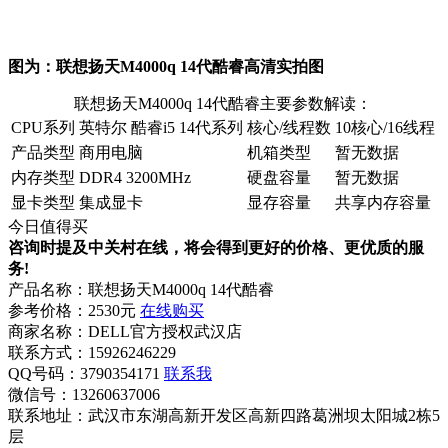
图为：联想扬天M4000q 14代酷睿高清实拍图
联想扬天M4000q 14代酷睿主要参数解读：
CPU系列
英特尔 酷睿i5 14代系列
核心/线程数
10核心/16线程
产品类型
商用电脑
机箱类型
暂无数据
内存类型
DDR4 3200MHz
硬盘容量
暂无数据
显卡类型
集成显卡
显存容量
共享内存容量
今日值得买
咨询时提及中关村在线，将会得到更好的价格、更优质的服
务!
产品名称：
联想扬天M4000q 14代酷睿
参考价格：
2530元
在线购买
商家名称：
DELL官方授权武汉店
联系方式：
15926246229
QQ号码：3790354171
联系我
微信号：
13260637006
联系地址：
武汉市东湖高新开发区高新四路葛洲坝太阳城2栋5
层