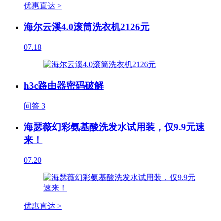
优惠直达 >
海尔云溪4.0滚筒洗衣机2126元
07.18
h3c路由器密码破解
问答
3
海瑟薇幻彩氨基酸洗发水试用装，仅9.9元速
来！
07.20
优惠直达 >