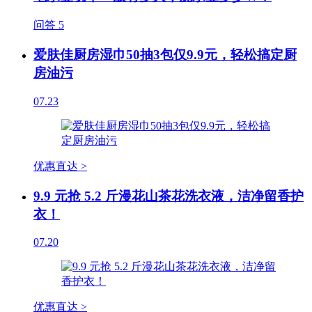
问答
5
爱肤佳厨房湿巾50抽3包仅9.9元，轻松搞定厨
房油污
07.23
优惠直达 >
9.9 元抢 5.2 斤漫花山茶花洗衣液，洁净留香护
衣！
07.20
优惠直达 >