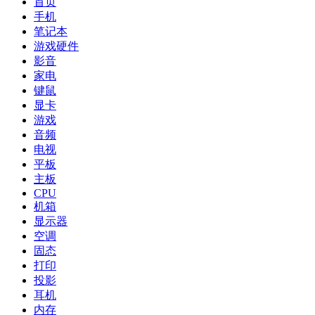
首页
手机
笔记本
游戏硬件
影音
家电
键鼠
显卡
游戏
音频
电视
平板
主板
CPU
机箱
显示器
空调
固态
打印
投影
耳机
内存