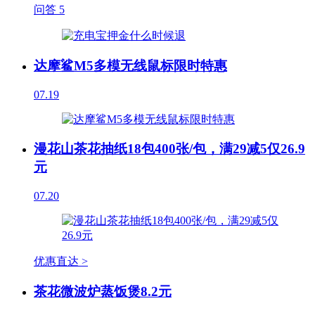
问答
5
达摩鲨M5多模无线鼠标限时特惠
07.19
漫花山茶花抽纸18包400张/包，满29减5仅26.9
元
07.20
优惠直达 >
茶花微波炉蒸饭煲8.2元