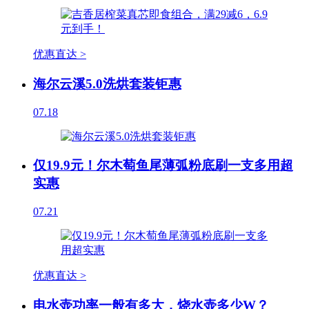
优惠直达 >
海尔云溪5.0洗烘套装钜惠
07.18
仅19.9元！尔木萄鱼尾薄弧粉底刷一支多用超
实惠
07.21
优惠直达 >
电水壶功率一般有多大，烧水壶多少W？