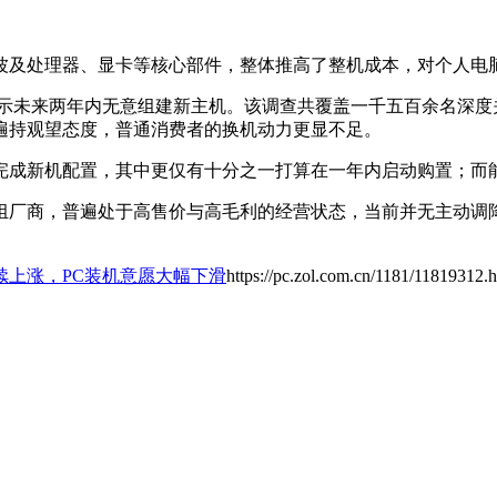
波及处理器、显卡等核心部件，整体推高了整机成本，对个人电
表示未来两年内无意组建新主机。该调查共覆盖一千五百余名深度
遍持观望态度，普通消费者的换机动力更显不足。
完成新机配置，其中更仅有十分之一打算在一年内启动购置；而
组厂商，普遍处于高售价与高毛利的经营状态，当前并无主动调
续上涨，PC装机意愿大幅下滑
https://pc.zol.com.cn/1181/11819312.