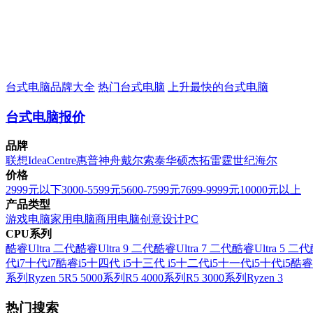
台式电脑品牌大全
热门台式电脑
上升最快的台式电脑
台式电脑报价
品牌
联想
IdeaCentre
惠普
神舟
戴尔
索泰
华硕
杰拓
雷霆世纪
海尔
价格
2999元以下
3000-5599元
5600-7599元
7699-9999元
10000元以上
产品类型
游戏电脑
家用电脑
商用电脑
创意设计PC
CPU系列
酷睿Ultra 二代
酷睿Ultra 9 二代
酷睿Ultra 7 二代
酷睿Ultra 5 二代
代i7
十代i7
酷睿i5
十四代 i5
十三代 i5
十二代i5
十一代i5
十代i5
酷睿
系列
Ryzen 5
R5 5000系列
R5 4000系列
R5 3000系列
Ryzen 3
热门搜索