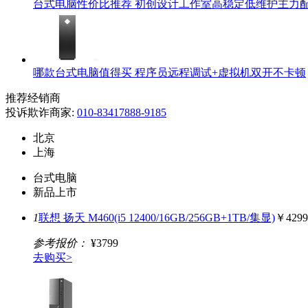
台式电脑性价比推荐 初创设计工作室高稳定低维护主力
哪款台式电脑值得买 程序员远程调试+虚拟机双开不卡顿
推荐经销商
投诉欺诈商家:
010-83417888-9185
北京
上海
台式电脑
新品上市
1
联想 扬天 M460(i5 12400/16GB/256GB+1TB/集显)
￥4299
参考报价：
¥3799
去购买>