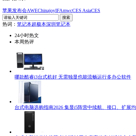
苹果发布会
AWE
Chinajoy
IFA
mwc
CES Asia
CES
热词：
笔记本
超极本
深圳笔记本
24小时热文
本周热评
哪款酷睿i3台式机好 无需独显也能流畅运行多办公软件
台式电脑选购指南2026 集显i5阵营中续航、接口、扩展