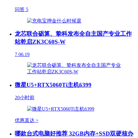
问答
5
龙芯联合砺算、挚科发布全自主国产专业工作
站乾启ZK3C60S-W
7
06.19
微星U5+RTX5060Ti主机6399
20小时前
优惠直达 >
哪款台式电脑好推荐 32GB内存+SSD双硬核办