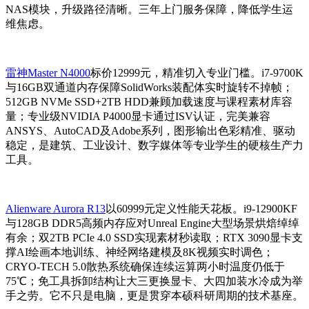
NAS模块，升级路径清晰。三年上门服务保障，降低学生运
维焦虑。
雷神Master N4000
标价12999元，精准切入专业门槛。i7-9700K
与16GB双通道内存保障SolidWorks装配体实时旋转不掉帧；
512GB NVMe SSD+2TB HDD兼顾加载速度与课程素材库容
量；专业级NVIDIA P4000显卡通过ISV认证，完美兼容
ANSYS、AutoCAD及Adobe系列，图形输出色彩精准、驱动
稳定，是建筑、工业设计、数字媒体等专业学生的硬核生产力
工具。
Alienware Aurora R13
以60999元定义性能天花板。i9-12900KF
与128GB DDR5高频内存应对Unreal Engine大型场景烘焙绰绰
有余；双2TB PCIe 4.0 SSD实现素材秒读取；RTX 3090显卡支
撑AI绘画本地训练、神经网络建模及8K视频实时调色；
CRYO-TECH 5.0散热系统确保连续运算两小时温度仍低于
75℃；免工具拆卸结构让大三更换显卡、大四加装水冷成为举
手之劳。它不只是电脑，更是贯穿本硕科研周期的技术基座。