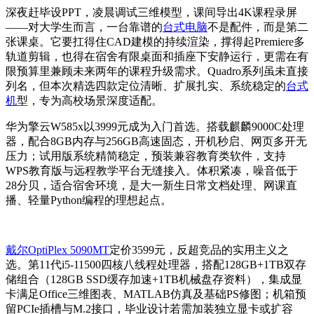
深夜赶毕设PPT，凌晨调试三维模型，课间导出4K课程录屏
——对大学生而言，一台靠谱的
台式电脑
不是配件，而是第二
张课桌。它要扛得住CAD建模的持续渲染，撑得起Premiere多
轨道剪辑，也得在宿舍有限桌面和插座下安静运行，更需在有
限预算里兼顾未来两年的课程升级需求。Quadro系列虽未直接
列名，但本次精选四款定位清晰、扩展扎实、系统稳定的
台式
机
型，专为高校场景深度适配。
华为擎云W585x以3999元成为入门首选。搭载麒麟9000C处理
器，配合8GB内存与256GB高速固态，开机秒启、网页多开无
压力；试用版系统精简稳定，预装兼容教育类软件，支持
WPS教育版与远程教学平台无缝接入。体积紧凑，噪音低于
28分贝，适合宿舍环境，是大一新生日常文档处理、网课直
播、轻量Python编程的理想起点。
戴尔OptiPlex 5090MT
定价3599元，反超竞品的实用主义之
选。第11代i5-11500四核八线程处理器，搭配128GB+1TB双存
储组合（128GB SSD缓存加速+1TB机械盘存资料），集成显
卡满足Office三维图表、MATLAB仿真及基础PS修图；机箱预
留PCIe插槽与M.2接口，毕业设计若需加装独立显卡或扩容