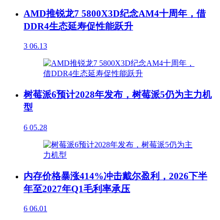
AMD推锐龙7 5800X3D纪念AM4十周年，借
DDR4生态延寿促性能跃升
3
06.13
树莓派6预计2028年发布，树莓派5仍为主力机
型
6
05.28
内存价格暴涨414%冲击戴尔盈利，2026下半
年至2027年Q1毛利率承压
6
06.01