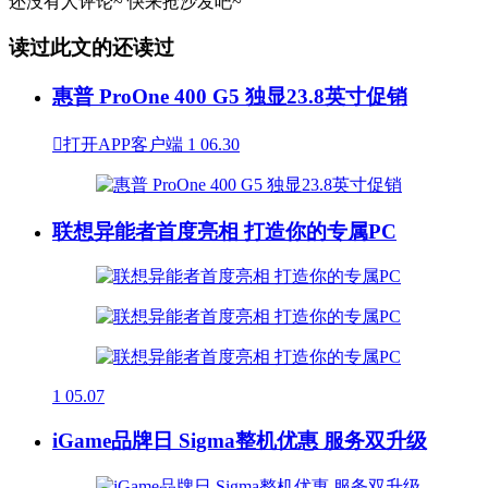
还没有人评论~
快来
抢沙发
吧~
读过此文的还读过
惠普 ProOne 400 G5 独显23.8英寸促销

打开APP客户端
1
06.30
联想异能者首度亮相 打造你的专属PC
1
05.07
iGame品牌日 Sigma整机优惠 服务双升级