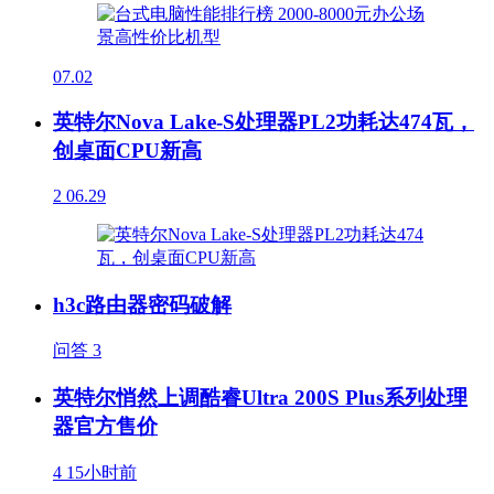
07.02
英特尔Nova Lake-S处理器PL2功耗达474瓦，
创桌面CPU新高
2
06.29
h3c路由器密码破解
问答
3
英特尔悄然上调酷睿Ultra 200S Plus系列处理
器官方售价
4
15小时前