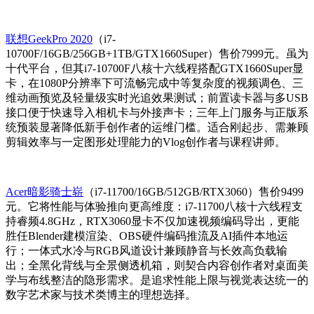
联想GeekPro 2020
（i7-
10700F/16GB/256GB+1TB/GTX1660Super）售价7999元。虽为
十代平台，但其i7-10700F八核十六线程搭配GTX1660Super显
卡，在1080P分辨率下可流畅完成中等复杂度的视频调色、三
维动画预览及轻量级实时光追效果测试；前置读卡器与多USB
接口便于快速导入相机卡与外接声卡；三年上门服务与正版系
统预装显著降低新手创作者的运维门槛。适合刚起步、需兼顾
剪辑效率与一定图形处理能力的Vlog创作者与课程讲师。
Acer暗影骑士崭
（i7-11700/16GB/512GB/RTX3060）售价9499
元。它将性能与体验推向更高维度：i7-11700八核十六线程支
持睿频4.8GHz，RTX3060显卡不仅加速视频编码导出，更能
胜任Blender建模渲染、OBS硬件编码推流及AI插件本地运
行；一体式水冷与RGB风道设计兼顾静音与长效高负载输
出；全黑化背线与全景侧透机箱，则契合内容创作者对桌面美
学与布线整洁的隐形需求。是追求性能上限与视觉表达统一的
数字艺术家与技术类博主的理想选择。