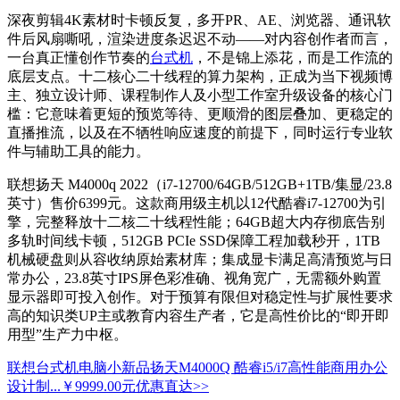
深夜剪辑4K素材时卡顿反复，多开PR、AE、浏览器、通讯软
件后风扇嘶吼，渲染进度条迟迟不动——对内容创作者而言，
一台真正懂创作节奏的
台式机
，不是锦上添花，而是工作流的
底层支点。十二核心二十线程的算力架构，正成为当下视频博
主、独立设计师、课程制作人及小型工作室升级设备的核心门
槛：它意味着更短的预览等待、更顺滑的图层叠加、更稳定的
直播推流，以及在不牺牲响应速度的前提下，同时运行专业软
件与辅助工具的能力。
联想扬天 M4000q 2022（i7-12700/64GB/512GB+1TB/集显/23.8
英寸）售价6399元。这款商用级主机以12代酷睿i7-12700为引
擎，完整释放十二核二十线程性能；64GB超大内存彻底告别
多轨时间线卡顿，512GB PCIe SSD保障工程加载秒开，1TB
机械硬盘则从容收纳原始素材库；集成显卡满足高清预览与日
常办公，23.8英寸IPS屏色彩准确、视角宽广，无需额外购置
显示器即可投入创作。对于预算有限但对稳定性与扩展性要求
高的知识类UP主或教育内容生产者，它是高性价比的“即开即
用型”生产力中枢。
联想台式机电脑小新品扬天M4000Q 酷睿i5/i7高性能商用办公
设计制...
￥9999.00元
优惠直达>>