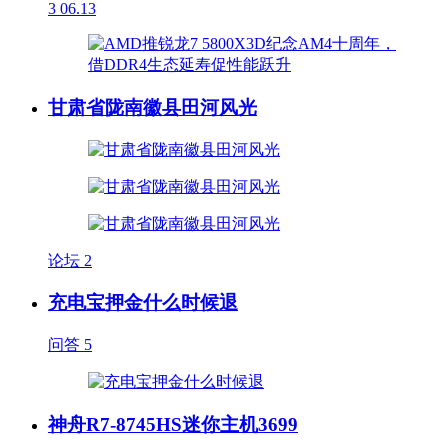
3
06.13
甘肃省陇南徽县田河风光
论坛
2
充电宝押金什么时候退
问答
5
神舟R7-8745HS迷你主机3699