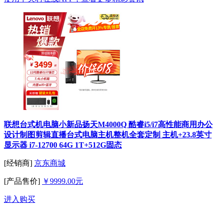
联想台式机电脑小新品扬天M4000Q 酷睿i5/i7高性能商用办公
设计制图剪辑直播台式电脑主机整机全套定制 主机+23.8英寸
显示器 i7-12700 64G 1T+512G固态
[经销商]
京东商城
[产品售价]
￥9999.00元
进入购买