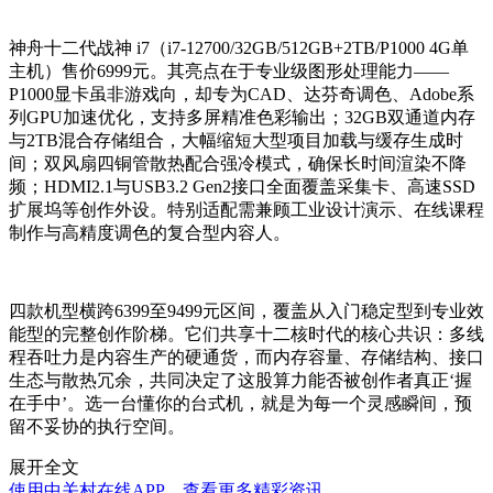
神舟十二代战神 i7（i7-12700/32GB/512GB+2TB/P1000 4G单
主机）售价6999元。其亮点在于专业级图形处理能力——
P1000显卡虽非游戏向，却专为CAD、达芬奇调色、Adobe系
列GPU加速优化，支持多屏精准色彩输出；32GB双通道内存
与2TB混合存储组合，大幅缩短大型项目加载与缓存生成时
间；双风扇四铜管散热配合强冷模式，确保长时间渲染不降
频；HDMI2.1与USB3.2 Gen2接口全面覆盖采集卡、高速SSD
扩展坞等创作外设。特别适配需兼顾工业设计演示、在线课程
制作与高精度调色的复合型内容人。
四款机型横跨6399至9499元区间，覆盖从入门稳定型到专业效
能型的完整创作阶梯。它们共享十二核时代的核心共识：多线
程吞吐力是内容生产的硬通货，而内存容量、存储结构、接口
生态与散热冗余，共同决定了这股算力能否被创作者真正‘握
在手中’。选一台懂你的台式机，就是为每一个灵感瞬间，预
留不妥协的执行空间。
展开全文
使用中关村在线APP，查看更多精彩资讯