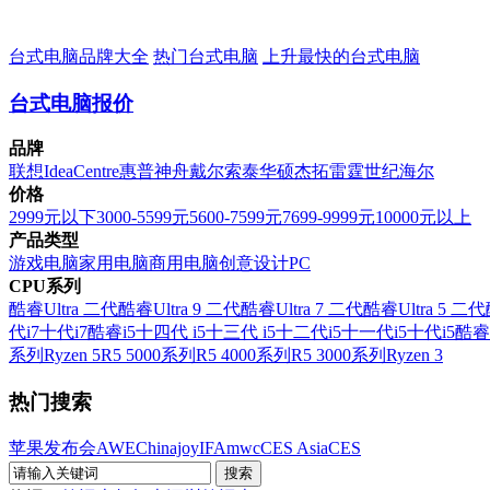
台式电脑品牌大全
热门台式电脑
上升最快的台式电脑
台式电脑报价
品牌
联想
IdeaCentre
惠普
神舟
戴尔
索泰
华硕
杰拓
雷霆世纪
海尔
价格
2999元以下
3000-5599元
5600-7599元
7699-9999元
10000元以上
产品类型
游戏电脑
家用电脑
商用电脑
创意设计PC
CPU系列
酷睿Ultra 二代
酷睿Ultra 9 二代
酷睿Ultra 7 二代
酷睿Ultra 5 二代
代i7
十代i7
酷睿i5
十四代 i5
十三代 i5
十二代i5
十一代i5
十代i5
酷睿
系列
Ryzen 5
R5 5000系列
R5 4000系列
R5 3000系列
Ryzen 3
热门搜索
苹果发布会
AWE
Chinajoy
IFA
mwc
CES Asia
CES