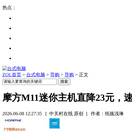
热点：
ZOL首页
>
台式电脑
>
导购
>
导购
> 正文
摩方M11迷你主机直降23元，
2026-06-08 12:27:35
[ 中关村在线 原创 ]
作者：纸殇浅琳