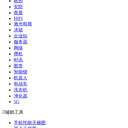
散热
安防
商显
HIFI
激光电视
冰箱
企业站
服务器
网络
攒机
时讯
图赏
智能锁
机器人
电动车
洗衣机
净化器
5G

辅助工具
手机性能天梯图