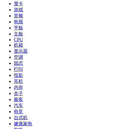
显卡
游戏
音频
电视
平板
主板
CPU
机箱
显示器
空调
固态
打印
投影
耳机
内存
盒子
极客
汽车
电竞
台式机
健康家电