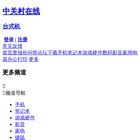
中关村在线
台式机
登录
|
注册
意见反馈
首页
查报价
问答
论坛
下载
手机
笔记本
游戏硬件
数码影音
家用电
器
办公打印
更多
更多频道


频道导航
手机
笔记本
游戏硬件
影音
家电
键鼠