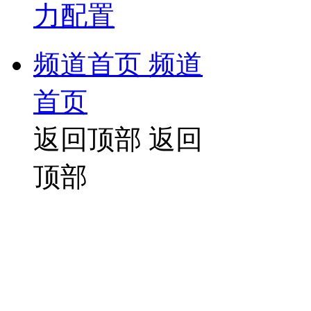
力配置
频道首页
频道
首页
返回顶部
返回
顶部