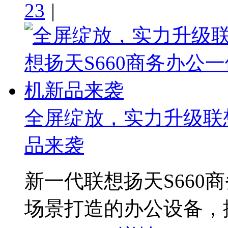
23
|
全屏绽放，实力升级联想
品来袭
新一代联想扬天S660
场景打造的办公设备，