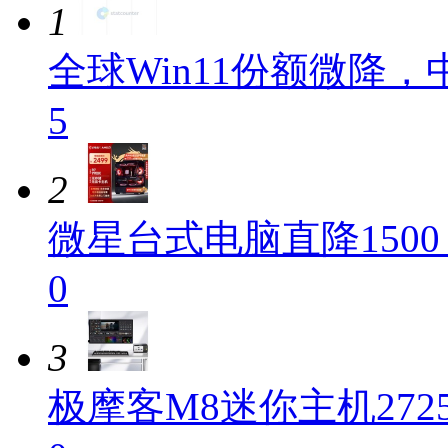
1
全球Win11份额微降
5
2
微星台式电脑直降1500
0
3
极摩客M8迷你主机272