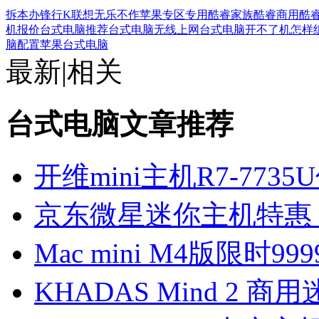
拆本办
锋行K
联想
无乐不作
苹果专区专用
酷睿家族
酷睿商用
酷
机报价
台式电脑推荐
台式电脑无线上网
台式电脑开不了机
怎样
脑配置
苹果台式电脑
最新
|
相关
台式电脑文章推荐
开维mini主机R7-7735U仅
京东微星迷你主机特惠，
Mac mini M4版限时99
KHADAS Mind 2