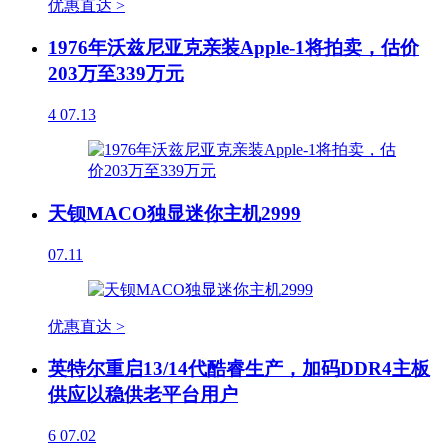
优惠直达 >
1976年沃兹尼亚克亲装Apple-1将拍卖，估价
203万至339万元
4
07.13
天钡MACO独显迷你主机2999
07.11
优惠直达 >
英特尔重启13/14代酷睿生产，加码DDR4主板
供应以稳供老平台用户
6
07.02