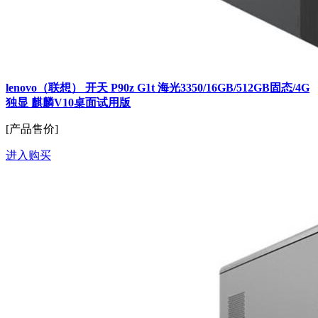
lenovo（联想） 开天 P90z G1t 海光3350/16GB/512GB固态/4G
独显 麒麟V10桌面试用版
[产品售价]
进入购买