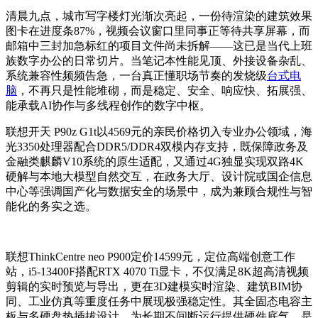
清晨九点，城市写字楼灯光渐次亮起，一份待渲染的建筑效果
图卡在进度条87%，视频会议窗口里同事正等待共享屏幕，而
邮箱中三封加急标红的项目文件尚未拆解——这已是当代上班
族数字办公的日常切片。当笔记本性能见顶、外接设备杂乱、
系统兼容性频频告急，一台真正懂职场节奏的发烧级
台式电
脑
，不再只是性能堆砌，而是稳定、安全、响应快、拓展强、
能承载AI协作与多线程创作的数字中枢。
联想开天 P90z G1t以4569元的亲民价格切入专业办公领域，海
光3350处理器配合DDR5/DDR4双模内存支持，既保障政务及
金融类麒麟V10系统的原生适配，又通过4G独显实现双路4K
硬解与本地大模型自然交互，在政务大厅、设计院或国企信息
中心等强调国产化与数据安全的场景中，成为兼顾合规性与智
能化的务实之选。
联想ThinkCentre neo P900定价14599元，定位高端创意工作
站，i5-13400F搭配RTX 4070 Ti显卡，不仅满足8K超高清视频
剪辑的实时预览与导出，更在3D建模实时渲染、建筑BIM协
同、工业仿真等重度任务中展现极强稳定性。其全固态电容主
板与多硬盘热插拔设计，为长期不间断运行提供硬件底气，是