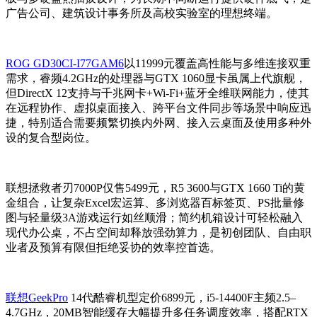
广告公司、建筑设计事务所及高校实验室的理想终端。
ROG GD30CI-I77GAM6
以11999元覆盖高性能与多维连接双重
需求，睿频4.2GHz的处理器与GTX 1060显卡虽属上代旗舰，
但DirectX 12支持与千兆网卡+Wi-Fi+蓝牙全维联网能力，使其
在远程协作、虚拟桌面接入、跨平台文件同步等场景中响应迅
捷，特别适合需要频繁切换内外网、接入云桌面及使用多种外
设的复合型岗位。
联想拯救者刃7000P仅售5499元，R5 3600与GTX 1660 Ti的黄
金组合，让复杂Excel宏运算、多浏览器百标签页、PS批量修
图与轻量级3A游戏运行如丝顺滑；简约机箱设计可轻松融入
现代办公桌，不占空间却释放强劲算力，是初创团队、自由职
业者及预算有限但拒绝妥协的效率控首选。
联想GeekPro
14代酷睿机型定价6899元，i5-14400F主频2.5–
4.7GHz，20MB智能缓存大幅提升多任务调度效率，搭配RTX