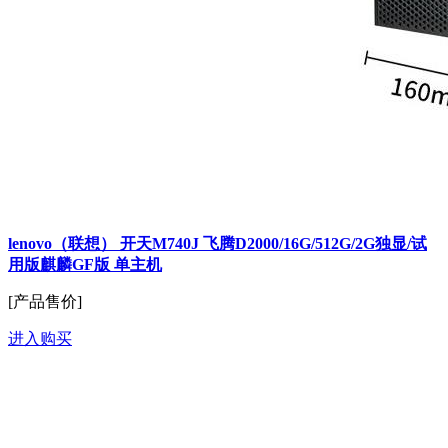
lenovo（联想） 开天M740J 飞腾D2000/16G/512G/2G独显/试
用版麒麟GF版 单主机
[产品售价]
进入购买