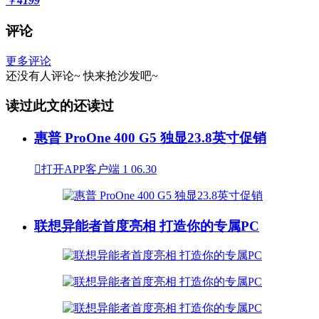
￥
4199
评论
更多评论
还没有人评论~
快来
抢沙发
吧~
读过此文的还读过
惠普 ProOne 400 G5 独显23.8英寸促销

打开APP客户端
1
06.30
联想异能者首度亮相 打造你的专属PC