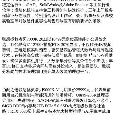
稳定运行AutoCAD、SolidWorks及Adobe Premiere等主流行业
软件；模块化机箱支持免工具拆卸与快速维护，三年上门服务
保障业务连续性，特别适合设计工作室、会计师事务所及高校
实验室等对软硬件兼容性与售后响应有明确要求的场景。
联想拯救者刃7000K 2022以10499元定位高性能办公进阶之
选。12代酷睿i7-12700F搭配RTX 3070显卡，不仅胜任4K视频
剪辑、三维建模实时预览，更凭借四热管塔式散热与矩阵温控
技术，在持续高负载下保持低噪与低温；8相供电与240W强供
设计确保多虚拟机并行、大数据集分析等复杂任务不降频；丰
富I/O接口支持多屏协同与高速外设接入，是创意团队、数据
分析岗与技术管理部门提升单人效能的理想平台。
顶配之选联想拯救者刃9000K AI元启售价25999元，代表当前
商用台式机性能与智能演进的前沿标杆。Ultra9-285K处理器
采用3nm先进制程，5.7GHz睿频应对瞬时爆发计算毫不迟滞；
64GB DDR5内存与2TB PCIe 5.0 SSD构成顶级数据吞吐通
路；RTX 5080显卡原生支持本地大模型推理与AI图像生成加