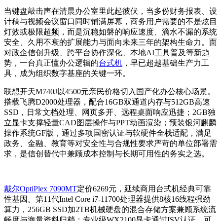
当键盘敲击声在清晨办公室里此起彼伏，当多份财务报表、设
计稿与视频会议窗口同时铺满屏幕，商务用户需要的不是炫目
灯效或极限超频，而是沉稳如磐的响应速度、滴水不漏的系统
安全、久用不衰的扩展能力与面向未来三年的架构生命力。面
对政企信创升级、跨平台协作深化、本地AI工具普及等新趋
势，一台真正懂办公逻辑的
台式机
，早已超越基础生产力工
具，成为组织数字基座的关键一环。
联想开天M740J以4500元亲民价格切入国产化办公核心场景。
搭载飞腾D2000处理器，配合16GB双通道内存与512GB高速
SSD，日常文档处理、网页多开、远程桌面响应迅捷；2GB独
立显卡支撑轻量CAD图层操作与PPT动画渲染；预装银河麒麟
操作系统GF版，通过多项国密认证与软硬件全栈适配，满足
政务、金融、教育等对安全性与合规性要求严苛的单位部署需
求，是信创替代中兼顾成本控制与长期可用性的务实之选。
戴尔OptiPlex 7090MT
定价6269元，延续商用台式机经典可靠
性基因。第11代Intel Core i7-11700处理器提供8核16线程强劲
算力，256GB SSD加2TB机械硬盘的混合存储方案兼顾系统流
畅度与海量资料归档；专业级WX2100显卡通过ISV认证，可