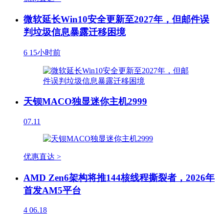
微软延长Win10安全更新至2027年，但邮件误
判垃圾信息暴露迁移困境
6
15小时前
天钡MACO独显迷你主机2999
07.11
优惠直达 >
AMD Zen6架构将推144核线程撕裂者，2026年
首发AM5平台
4
06.18