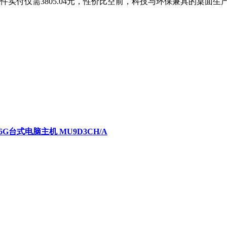
下单一件实付仅需3805.04元，性价比空前，科技与环保兼具的桌面
 256G台式电脑主机 MU9D3CH/A