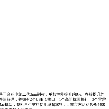
SD，基于台积电第二代3nm制程，单核性能提升约8%、多核提升约
RAW硬件编解码，并拥有2个USB-C接口、1个高阻抗耳机孔、3个雷雳
和Mac机型，整机再生材料使用率超50%；目前京东活动售价4499