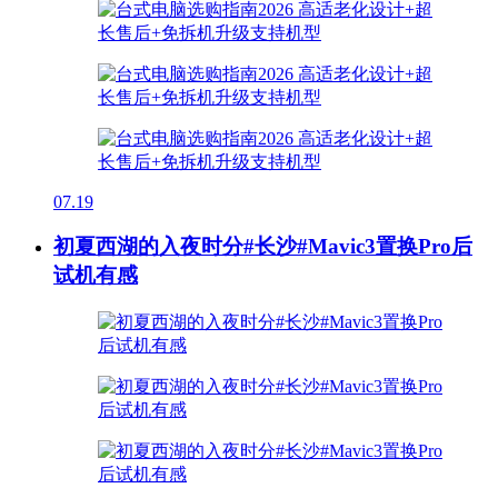
07.19
初夏西湖的入夜时分#长沙#Mavic3置换Pro后
试机有感