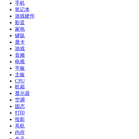
手机
笔记本
游戏硬件
影音
家电
键鼠
显卡
游戏
音频
电视
平板
主板
CPU
机箱
显示器
空调
固态
打印
投影
耳机
内存
盒子