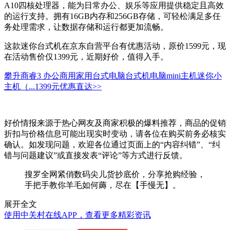
A10四核处理器，能为日常办公、娱乐等应用提供稳定且高效
的运行支持。拥有16GB内存和256GB存储，可轻松满足多任
务处理需求，让数据存储和运行都更加流畅。
这款迷你台式机在京东自营平台有优惠活动，原价1599元，现
在活动售价仅1399元，近期好价，值得入手。
攀升商睿3 办公商用家用台式电脑台式机电脑mini主机迷你小
主机（...
1399元
优惠直达>>
好价情报来源于热心网友及商家积极的爆料推荐，商品的促销
折扣与价格信息可能出现实时变动，请各位在购买前务必核实
确认。如发现问题，欢迎各位通过页面上的“内容纠错”、“纠
错与问题建议”或直接发表“评论”等方式进行反馈。
搜罗全网紧俏数码尖儿货抄底价，分享抢购经验，
手把手教你羊毛如何薅，尽在【手慢无】。
展开全文
使用中关村在线APP，查看更多精彩资讯