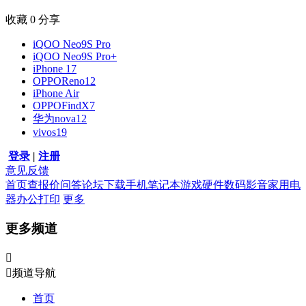
收藏
0
分享
iQOO Neo9S Pro
iQOO Neo9S Pro+
iPhone 17
OPPOReno12
iPhone Air
OPPOFindX7
华为nova12
vivos19
登录
|
注册
意见反馈
首页
查报价
问答
论坛
下载
手机
笔记本
游戏硬件
数码影音
家用电
器
办公打印
更多
更多频道


频道导航
首页