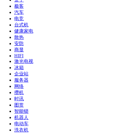
极客
汽车
电竞
台式机
健康家电
散热
安防
商显
HIFI
激光电视
冰箱
企业站
服务器
网络
攒机
时讯
图赏
智能锁
机器人
电动车
洗衣机