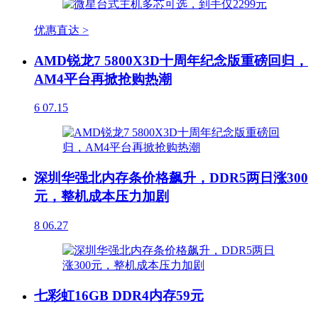
优惠直达 >
AMD锐龙7 5800X3D十周年纪念版重磅回归，
AM4平台再掀抢购热潮
6
07.15
深圳华强北内存条价格飙升，DDR5两日涨300
元，整机成本压力加剧
8
06.27
七彩虹16GB DDR4内存59元