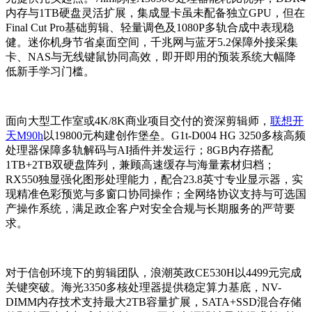
内存与1TB硬盘灵活扩展，集成显卡虽未配备独立GPU，但在
Final Cut Pro基础剪辑、轻量调色及1080P多轨合成中表现稳
健。迷你机身节省桌面空间，千兆网与蓝牙5.2保障外接采集
卡、NAS与无线键鼠协同高效，即开即用的预装系统大幅降
低新手学习门槛。
面向大型工作室或4K/8K商业项目交付的资深剪辑师，
联想开
天M90h
以19800元构建创作堡垒。G1t-D004 HG 3250多核高频
处理器保障多轨解码与AI插件并发运行；8GB内存搭配
1TB+2TB双硬盘阵列，兼顾高速缓存与海量素材归档；
RX550独显强化图形处理能力，配合23.8英寸专业显示器，实
现精准色彩预览与多窗口协同操作；全网络协议支持与可选国
产操作系统，满足政企客户对安全合规与长期服务的严苛要
求。
对于信创环境下的剪辑团队，浪潮英政CE530H以4499元完成
关键突破。海光3350多核处理器提供稳定算力基底，NV-
DIMM内存技术支持最大2TB容量扩展，SATA+SSD混合存储