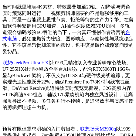
当时间线里堆满4K素材、特效层叠加至20轨、AI降噪与调色
实时预览同时运行——视频剪辑师需要的不是勉强够用的工
具，而是一台能跟上思维节奏、拒绝等待的生产力引擎。在剪
辑软件频繁调用GPU加速、AI插件深度依赖NPU协同、多轨
道混合编码考验I/O吞吐的当下，一台真正懂创作者语言的
台
式电脑
，必须兼顾算力密度、图形响应、存储韧性与系统稳定
性。它不该是昂贵却笨重的摆设，也不该是廉价却频繁崩溃的
妥协品。
联想GeekPro Ultra HX
以9199元精准切入专业剪辑核心战场。
U7 255HX处理器释放全平台AI能效，配合RTX5060Ti 16G独
显与Blackwell架构，不仅支持DLSS 4与硬件级光线追踪，更
实现光追性能跃升22%，确保Premiere Pro中8K时间线拖拽丝
滑、DaVinci Resolve光追特效实时预览无撕裂。32G高频内存
+1TB高速SSD组合，辅以17L紧凑机箱内独立风道设计，让高
强度导出不降频、多任务并行不掉帧，是追求效率与质感平衡
的剪辑师理想主力机。
预算有限但需求明确的入门剪辑者，
联想扬天M3900q
以1999
元提供扎实起点。7nm制程A3050U处理器能耗比优异，DDR4