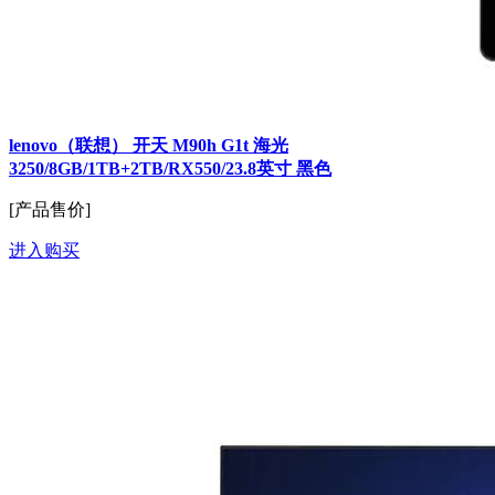
lenovo（联想） 开天 M90h G1t 海光
3250/8GB/1TB+2TB/RX550/23.8英寸 黑色
[产品售价]
进入购买