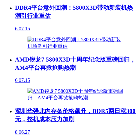
DDR4平台意外回潮：5800X3D带动新装机热
潮引行业重估
6
07.15
AMD锐龙7 5800X3D十周年纪念版重磅回归，
AM4平台再掀抢购热潮
6
07.15
深圳华强北内存条价格飙升，DDR5两日涨300
元，整机成本压力加剧
8
06.27