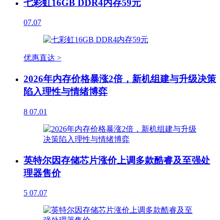
七彩虹16GB DDR4内存59元
07.07
优惠直达 >
2026年内存价格暴涨2倍，新机组建与升级决策
陷入理性与情绪博弈
8
07.01
英特尔因存储芯片涨价上调多款酷睿及至强处
理器售价
5
07.07