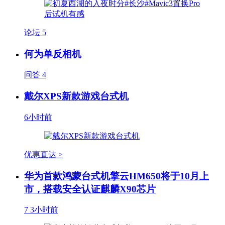
论坛
5
何为单反相机
问答
4
戴尔XPS新款游戏台式机
6小时前
优惠直达 >
华为首款鸿蒙台式机擎云HM650将于10月上
市，搭载安全认证麒麟X90芯片
7
3小时前