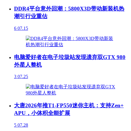
DDR4平台意外回潮：5800X3D带动新装机热
潮引行业重估
6
07.15
电脑爱好者在电子垃圾站发现遗弃双GTX 980
外星人整机
3
07.25
大唐2026年推T1-FP550迷你主机：支持Zen+
APU，小体积全能扩展
5
07.28