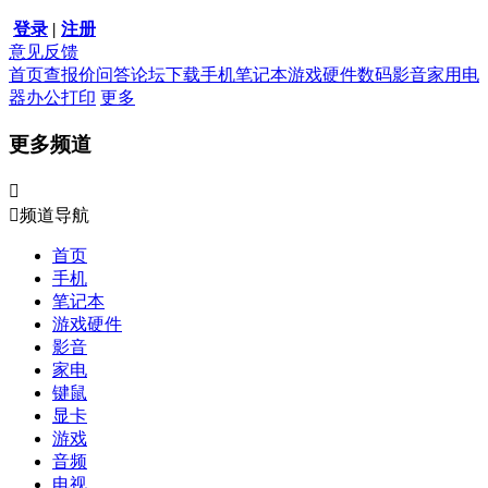
登录
|
注册
意见反馈
首页
查报价
问答
论坛
下载
手机
笔记本
游戏硬件
数码影音
家用电
器
办公打印
更多
更多频道


频道导航
首页
手机
笔记本
游戏硬件
影音
家电
键鼠
显卡
游戏
音频
电视