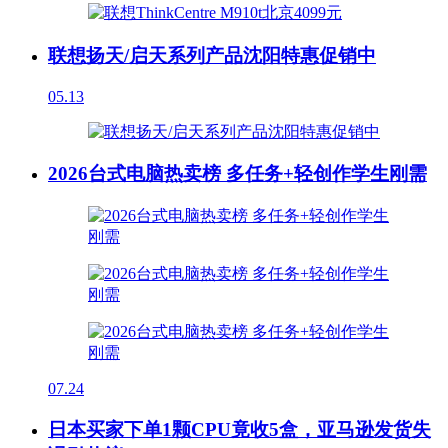
联想扬天/启天系列产品沈阳特惠促销中
05.13
2026台式电脑热卖榜 多任务+轻创作学生刚需
07.24
日本买家下单1颗CPU竟收5盒，亚马逊发货失