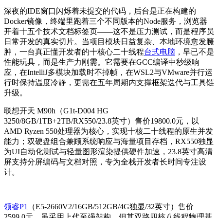
深夜的IDE窗口闪烁着未提交的代码，后台是正在构建的
Docker镜像，终端里跑着三个不同版本的Node服务，浏览器
开着十五个技术文档标签页——这不是压力测试，而是程序员
日常开发的真实切片。当项目模块日益复杂、本地环境愈发臃
肿，一台真正懂开发者的十核心二十线程
台式电脑
，早已不是
性能玩具，而是生产力刚需。它需要在GCC编译中秒级响
应，在IntelliJ多模块加载时不掉帧，在WSL2与VMware并行运
行时保持温度冷静，更需在五年周期内支撑框架迭代与工具链
升级。
联想开天 M90h（G1t-D004 HG
3250/8GB/1TB+2TB/RX550/23.8英寸）售价19800.0元，以
AMD Ryzen 550处理器为核心，实现十核二十线程的原生并发
能力；双硬盘组合兼顾系统响应与海量项目存档，RX550独显
为UI自动化测试与轻量图形渲染提供硬件加速，23.8英寸高清
屏支持分屏编码与文档对照，专为全栈开发者长时间专注设
计。
领睿P1
（E5-2660V2/16GB/512GB/4G独显/32英寸）售价
2599.0元，虽采用上代至强架构，但其双路四核八线程物理基