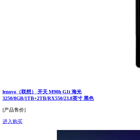
lenovo（联想） 开天 M90h G1t 海光
3250/8GB/1TB+2TB/RX550/23.8英寸 黑色
[产品售价]
进入购买