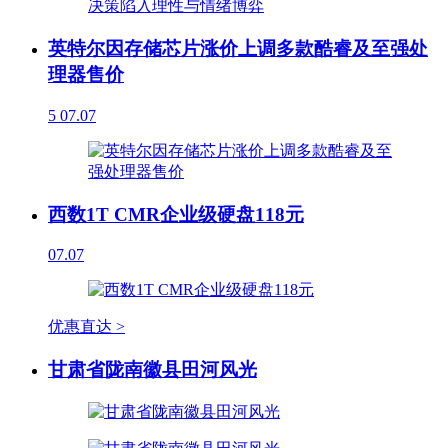
英特尔因存储芯片涨价上调多款酷睿及至强处
理器售价
5
07.07
西数1T CMR企业级硬盘118元
07.07
优惠直达 >
甘肃省陇南徽县田河风光