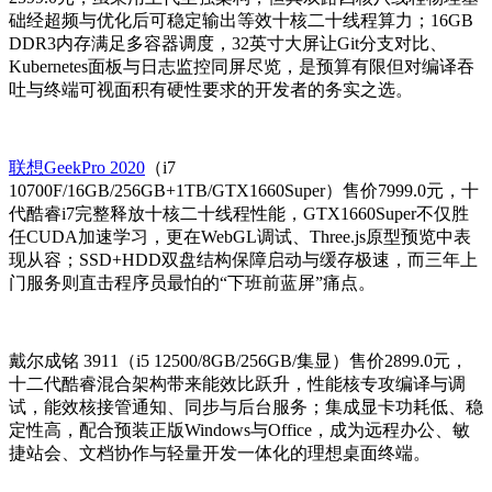
础经超频与优化后可稳定输出等效十核二十线程算力；16GB
DDR3内存满足多容器调度，32英寸大屏让Git分支对比、
Kubernetes面板与日志监控同屏尽览，是预算有限但对编译吞
吐与终端可视面积有硬性要求的开发者的务实之选。
联想GeekPro 2020
（i7
10700F/16GB/256GB+1TB/GTX1660Super）售价7999.0元，十
代酷睿i7完整释放十核二十线程性能，GTX1660Super不仅胜
任CUDA加速学习，更在WebGL调试、Three.js原型预览中表
现从容；SSD+HDD双盘结构保障启动与缓存极速，而三年上
门服务则直击程序员最怕的“下班前蓝屏”痛点。
戴尔成铭 3911（i5 12500/8GB/256GB/集显）售价2899.0元，
十二代酷睿混合架构带来能效比跃升，性能核专攻编译与调
试，能效核接管通知、同步与后台服务；集成显卡功耗低、稳
定性高，配合预装正版Windows与Office，成为远程办公、敏
捷站会、文档协作与轻量开发一体化的理想桌面终端。